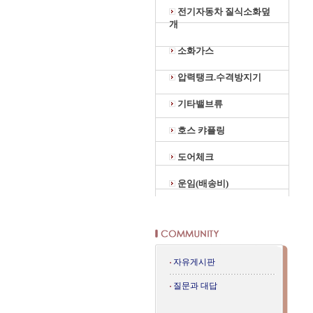
전기자동차 질식소화덮
개
소화가스
압력탱크.수격방지기
기타밸브류
호스 캬플링
도어체크
운임(배송비)
자유게시판
질문과 대답