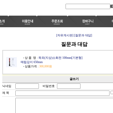
[자유게시판]
[질문과 대답]
질문과 대답
상 품 명 :
옥외(지상)소화전 100mm[기본형]
매립깊이 650mm
상품가격 :
300,000원
글쓰기
닉네임
비밀번호
제 목