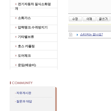
전기자동차 질식소화덮
개
소화가스
압력탱크.수격방지기
스티커는 없나요?
기타밸브류
호스 캬플링
도어체크
운임(배송비)
자유게시판
질문과 대답