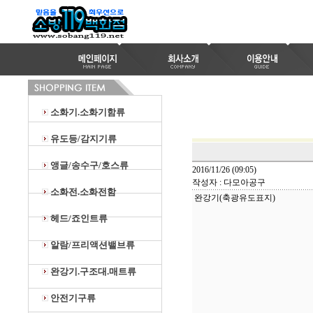
소화기.소화기함류
유도등/감지기류
앵글/송수구/호스류
2016/11/26 (09:05)
작성자 : 다모아공구
소화전.소화전함
완강기(축광유도표지)
헤드/죠인트류
알람/프리액션밸브류
완강기.구조대.매트류
안전기구류