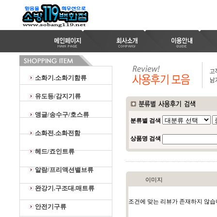
소화기.소화기함류
유도등/감지기류
앵글/송수구/호스류
분류별 검색
소화전.소화전함
상품명 검색
헤드/죠인트류
알람/프리액션밸브류
이미지
완강기.구조대.매트류
조건에 맞는 리뷰가 존재하지 않습
안전기구류