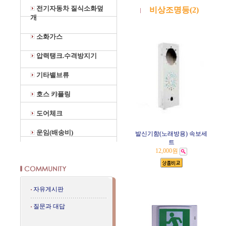
전기자동차 질식소화덮
비상조명등(2)
개
소화가스
압력탱크.수격방지기
기타밸브류
호스 캬플링
도어체크
운임(배송비)
발신기함(노래방용) 속보세
트
12,000원
자유게시판
질문과 대답