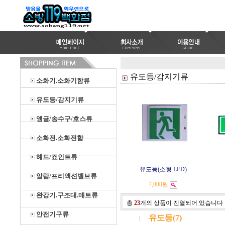
유도등/감지기류
소화기.소화기함류
유도등/감지기류
앵글/송수구/호스류
소화전.소화전함
헤드/죠인트류
유도등(소형 LED)
알람/프리액션밸브류
7,000원
완강기.구조대.매트류
총
23
개의 상품이 진열되어 있습니다
안전기구류
유도등(7)