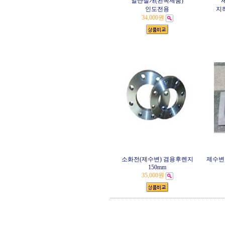
일단철개(왼쪽제품)
인도전용
지
34,000원
소화전(제수변) 겸용후렌지
제수변 
150mm
35,000원