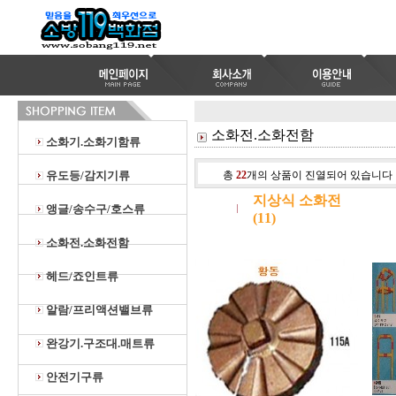
소화전.소화전함
소화기.소화기함류
유도등/감지기류
총
22
개의 상품이 진열되어 있습니다
지상식 소화전
앵글/송수구/호스류
(11)
소화전.소화전함
헤드/죠인트류
알람/프리액션밸브류
완강기.구조대.매트류
안전기구류