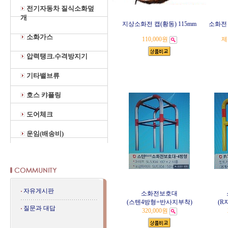
전기자동차 질식소화덮
개
지상소화전 캡(황동) 115mm
소화전
소화가스
110,000원
제
압력탱크.수격방지기
기타밸브류
호스 캬플링
도어체크
운임(배송비)
자유게시판
소화전보호대
(스텐4방형=반사지부착)
(R
질문과 대답
320,000원