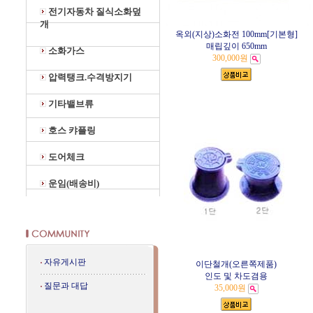
전기자동차 질식소화덮
개
옥외(지상)소화전 100mm[기본형]
매립깊이 650mm
소화가스
300,000원
압력탱크.수격방지기
기타밸브류
호스 캬플링
도어체크
운임(배송비)
자유게시판
이단철개(오른쪽제품)
인도 및 차도겸용
질문과 대답
35,000원