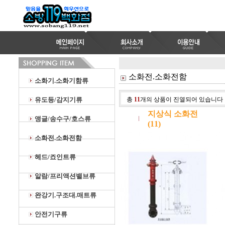
소화전.소화전함
소화기.소화기함류
유도등/감지기류
총
11
개의 상품이 진열되어 있습니다
지상식 소화전
앵글/송수구/호스류
(11)
소화전.소화전함
헤드/죠인트류
알람/프리액션밸브류
완강기.구조대.매트류
안전기구류