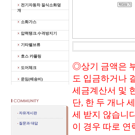
전기자동차 질식소화덮
개
소화가스
압력탱크.수격방지기
기타밸브류
호스 캬플링
◎상기 금액은 
도어체크
도 입금하거나 
운임(배송비)
세금계산서 및 
단, 한 두 개나
세 받지 않습니다
자유게시판
질문과 대답
이 경우 따로 