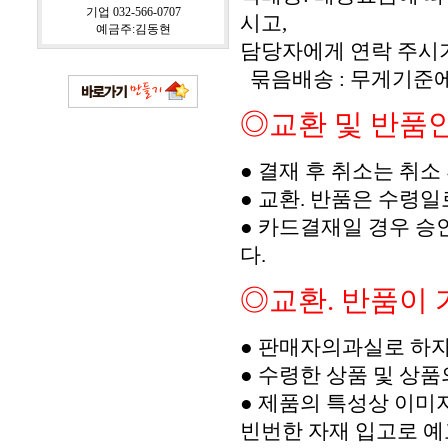
기업 032-566-0707
시고,
예금주:김동현
담당자에게 연락 주시
묶음배송 : 무게기준
◎교환 및 반품안내(
● 결재 후 취소는 취
● 교환. 반품은 수령
● 카드결재일 경우 승
다.
◎교환. 반품이
● 판매자의과실로 하자
● 수령한 상품 및 상
● 제품의 특성상 이미지
빈번한 자재 입고로 예