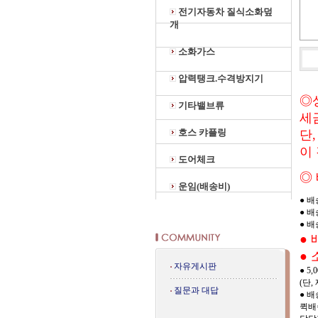
전기자동차 질식소화덮
개
소화가스
압력탱크.수격방지기
◎
기타밸브류
세
호스 캬플링
단
이
도어체크
◎ 
운임(배송비)
● 
● 
● 
●
●
자유게시판
● 5
(단
질문과 대답
● 
퀵배