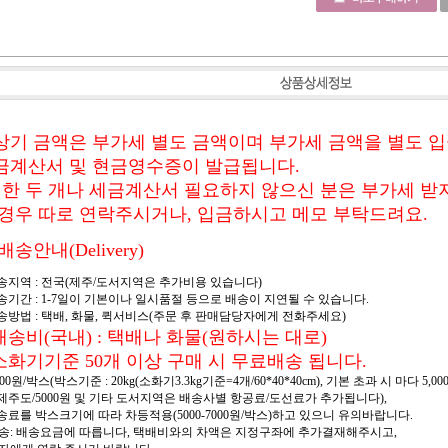
상기 금액은 부가세 별도 금액이며 부가세 금액을 별도 
금계산서 및 현금영수증이 발급됩니다.
, 한 두 개나 세금계산서 필요하지 않으신 분은 부가세 받
 경우 따로 연락주시거나, 입금하시고 메모 부탁드려요.
배송안내(Delivery)
배송지역 : 전국(제주/도서지역은 추가비용 있습니다)
배송기간 : 1-7일이 기본이나 일시품절 등으로 배송이 지연될 수 있습니다.
배송방법 : 택배, 화물, 퀵서비스(주문 후 판매담당자에게 전화주세요)
 배송비(국내) : 택배나 화물(원하시는 대로)
 소화기기준 50개 이상 구매 시 무료배송 됩니다.
,000원/박스(박스기준 : 20kg(소화기3.3kg기준=4개/60*40*40cm), 기본 초과 시 마다 5
, 제주도/5000원 및 기타 도서지역은 배송사별 항공료/도선료가 추가됩니다),
배송료를 박스크기에 따라 차등적용(5000-7000원/박스)하고 있으니 유의바랍니다.
송: 배송요금에 따릅니다, 택배비와의 차액은 지정구좌에 추가결재해주시고,