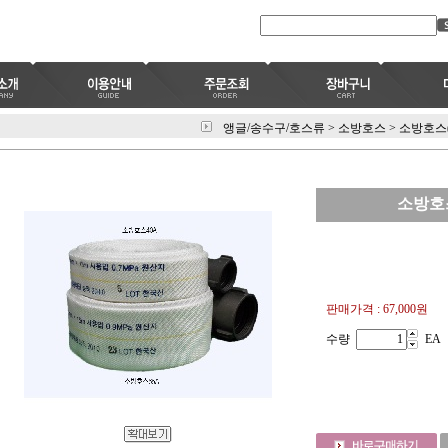
앵글/송수구/호스류
>
소방호스
>
소방호스(
소방호스
판매가격 :
67,000원
수량
EA